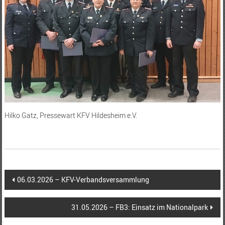
Hilko Gatz, Pressewart KFV Hildesheim e.V.
Beitragsnavigation
06.03.2026 – KFV-Verbandsversammlung
31.05.2026 – FB3: Einsatz im Nationalpark