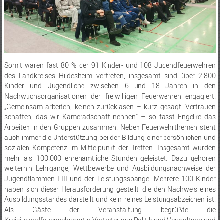
Somit waren fast 80 % der 91 Kinder- und 108 Jugendfeuerwehren
des Landkreises Hildesheim vertreten; insgesamt sind über 2.800
Kinder und Jugendliche zwischen 6 und 18 Jahren in den
Nachwuchsorganisationen der freiwilligen Feuerwehren engagiert.
„Gemeinsam arbeiten, keinen zurücklasen – kurz gesagt: Vertrauen
schaffen, das wir Kameradschaft nennen“ – so fasst Engelke das
Arbeiten in den Gruppen zusammen. Neben Feuerwehrthemen steht
auch immer die Unterstützung bei der Bildung einer persönlichen und
sozialen Kompetenz im Mittelpunkt der Treffen. Insgesamt wurden
mehr als 100.000 ehrenamtliche Stunden geleistet. Dazu gehören
weiterhin Lehrgänge, Wettbewerbe und Ausbildungsnachweise der
Jugendflammen I-III und der Leistungsspange. Mehrere 100 Kinder
haben sich dieser Herausforderung gestellt, die den Nachweis eines
Ausbildungsstandes darstellt und kein reines Leistungsabzeichen ist.
Als Gäste der Veranstaltung begrüßte die
Kreisjugendfeuerwehrwartin Vertreter aus Politik und Verwaltung und