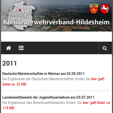
Zum
Inhalt
springen
Kreisfeuerwehrverband
Hildesheim
e.
2011
V.
Deutsche Meisterschaften in Weimar am 03.09.2011
Die Ergebnisse der Deutschen Meisterschaften finden Sie
hier (pdf-
Datei ca. 32 KB)
La
ndeswettbewerb der Jugendfeuerwehren am 03.07.2011
Die Ergebnisse des Bezirkswettbewerbs finden Sie
hier (pdf-Datei ca.
174 KB)