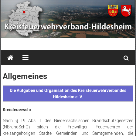
Zum
Inhalt
springen
Kreisfeuerwehrverband
Hildesheim
e.
Allgemeines
V.
Die Aufgaben und Organisation des Kreisfeuerwehrverbandes
Hildesheim e. V.
Kreisfeuerwehr
Nach § 19 Abs. 1 des Niedersächsischen Brandschutzgesetzes
(NBrandSchG) bilden die Freiwilligen Feuerwehren der
kreisangehörigen Städte, Gemeinden und Samtgemeinden, die