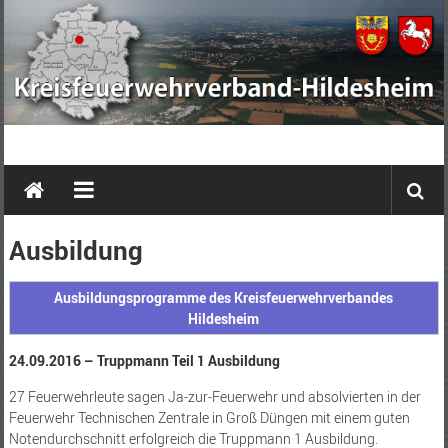
Zum
Inhalt
springen
Kreisfeuerwehrverband
Hildesheim
e.
Ausbildung
V.
Ausbildungsprogramme des Kreisfeuerwehrverbandes
Hildesheim
24.09.2016 – Truppmann Teil 1 Ausbildung
27 Feuerwehrleute sagen Ja-zur-Feuerwehr und absolvierten in der
Feuerwehr Technischen Zentrale in Groß Düngen mit einem guten
Notendurchschnitt erfolgreich die Truppmann 1 Ausbildung.