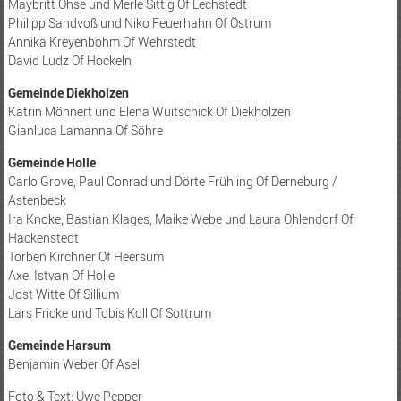
Maybritt Ohse und Merle Sittig Of Lechstedt
Philipp Sandvoß und Niko Feuerhahn Of Östrum
Annika Kreyenbohm Of Wehrstedt
David Ludz Of Hockeln
Gemeinde Diekholzen
Katrin Mönnert und Elena Wuitschick Of Diekholzen
Gianluca Lamanna Of Söhre
Gemeinde Holle
Carlo Grove, Paul Conrad und Dörte Frühling Of Derneburg /
Astenbeck
Ira Knoke, Bastian Klages, Maike Webe und Laura Ohlendorf Of
Hackenstedt
Torben Kirchner Of Heersum
Axel Istvan Of Holle
Jost Witte Of Sillium
Lars Fricke und Tobis Koll Of Sottrum
Gemeinde Harsum
Benjamin Weber Of Asel
Foto & Text: Uwe Pepper