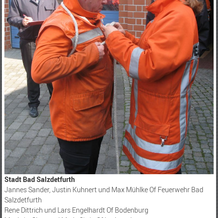
Stadt Bad Salzdetfurth
Jannes Sander, Justin Kuhnert und Max Mühlke Of Feuerwehr Bad
Salzdetfurth
Rene Dittrich und Lars Engelhardt Of Bodenburg