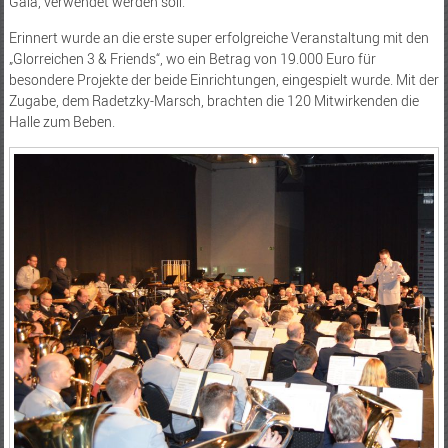
Gala, verwendet werden soll.
Erinnert wurde an die erste super erfolgreiche Veranstaltung mit den
„Glorreichen 3 & Friends“, wo ein Betrag von 19.000 Euro für
besondere Projekte der beide Einrichtungen, eingespielt wurde. Mit der
Zugabe, dem Radetzky-Marsch, brachten die 120 Mitwirkenden die
Halle zum Beben.