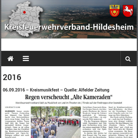
Zum
Inhalt
springen
Kreisfeuerwehrverband
Hildesheim
e.
2016
V.
06.09.2016 – Kreismusikfest – Quelle: Alfelder Zeitung