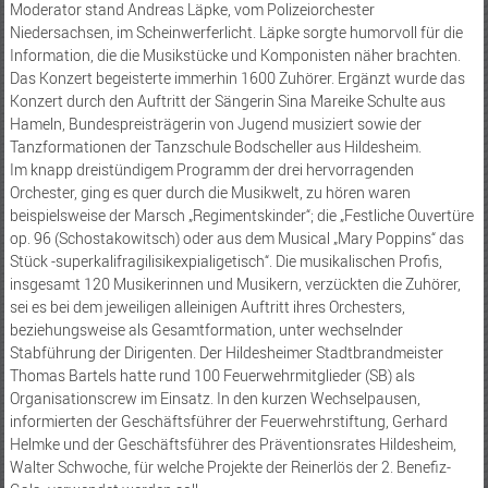
Moderator stand Andreas Läpke, vom Polizeiorchester
Niedersachsen, im Scheinwerferlicht. Läpke sorgte humorvoll für die
Information, die die Musikstücke und Komponisten näher brachten.
Das Konzert begeisterte immerhin 1600 Zuhörer. Ergänzt wurde das
Konzert durch den Auftritt der Sängerin Sina Mareike Schulte aus
Hameln, Bundespreisträgerin von Jugend musiziert sowie der
Tanzformationen der Tanzschule Bodscheller aus Hildesheim.
Im knapp dreistündigem Programm der drei hervorragenden
Orchester, ging es quer durch die Musikwelt, zu hören waren
beispielsweise der Marsch „Regimentskinder“; die „Festliche Ouvertüre
op. 96 (Schostakowitsch) oder aus dem Musical „Mary Poppins“ das
Stück -superkalifragilisikexpialigetisch“. Die musikalischen Profis,
insgesamt 120 Musikerinnen und Musikern, verzückten die Zuhörer,
sei es bei dem jeweiligen alleinigen Auftritt ihres Orchesters,
beziehungsweise als Gesamtformation, unter wechselnder
Stabführung der Dirigenten. Der Hildesheimer Stadtbrandmeister
Thomas Bartels hatte rund 100 Feuerwehrmitglieder (SB) als
Organisationscrew im Einsatz. In den kurzen Wechselpausen,
informierten der Geschäftsführer der Feuerwehrstiftung, Gerhard
Helmke und der Geschäftsführer des Präventionsrates Hildesheim,
Walter Schwoche, für welche Projekte der Reinerlös der 2. Benefiz-