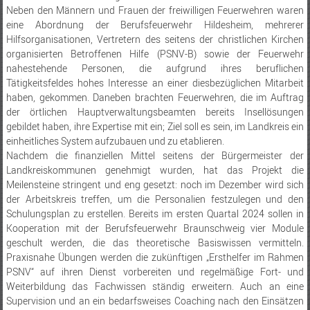
Neben den Männern und Frauen der freiwilligen Feuerwehren waren
eine Abordnung der Berufsfeuerwehr Hildesheim, mehrerer
Hilfsorganisationen, Vertretern des seitens der christlichen Kirchen
organisierten Betroffenen Hilfe (PSNV-B) sowie der Feuerwehr
nahestehende Personen, die aufgrund ihres beruflichen
Tätigkeitsfeldes hohes Interesse an einer diesbezüglichen Mitarbeit
haben, gekommen. Daneben brachten Feuerwehren, die im Auftrag
der örtlichen Hauptverwaltungsbeamten bereits Insellösungen
gebildet haben, ihre Expertise mit ein; Ziel soll es sein, im Landkreis ein
einheitliches System aufzubauen und zu etablieren.
Nachdem die finanziellen Mittel seitens der Bürgermeister der
Landkreiskommunen genehmigt wurden, hat das Projekt die
Meilensteine stringent und eng gesetzt: noch im Dezember wird sich
der Arbeitskreis treffen, um die Personalien festzulegen und den
Schulungsplan zu erstellen. Bereits im ersten Quartal 2024 sollen in
Kooperation mit der Berufsfeuerwehr Braunschweig vier Module
geschult werden, die das theoretische Basiswissen vermitteln.
Praxisnahe Übungen werden die zukünftigen „Ersthelfer im Rahmen
PSNV“ auf ihren Dienst vorbereiten und regelmäßige Fort- und
Weiterbildung das Fachwissen ständig erweitern. Auch an eine
Supervision und an ein bedarfsweises Coaching nach den Einsätzen