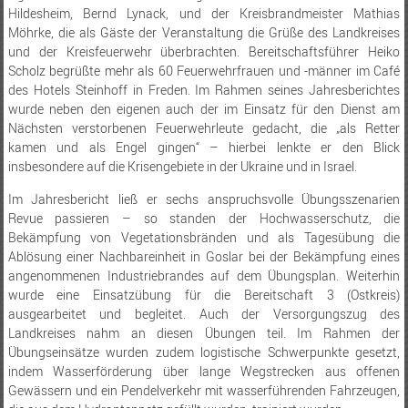
Hildesheim, Bernd Lynack, und der Kreisbrandmeister Mathias
Möhrke, die als Gäste der Veranstaltung die Grüße des Landkreises
und der Kreisfeuerwehr überbrachten. Bereitschaftsführer Heiko
Scholz begrüßte mehr als 60 Feuerwehrfrauen und -männer im Café
des Hotels Steinhoff in Freden. Im Rahmen seines Jahresberichtes
wurde neben den eigenen auch der im Einsatz für den Dienst am
Nächsten verstorbenen Feuerwehrleute gedacht, die „als Retter
kamen und als Engel gingen“ – hierbei lenkte er den Blick
insbesondere auf die Krisengebiete in der Ukraine und in Israel.
Im Jahresbericht ließ er sechs anspruchsvolle Übungsszenarien
Revue passieren – so standen der Hochwasserschutz, die
Bekämpfung von Vegetationsbränden und als Tagesübung die
Ablösung einer Nachbareinheit in Goslar bei der Bekämpfung eines
angenommenen Industriebrandes auf dem Übungsplan. Weiterhin
wurde eine Einsatzübung für die Bereitschaft 3 (Ostkreis)
ausgearbeitet und begleitet. Auch der Versorgungszug des
Landkreises nahm an diesen Übungen teil. Im Rahmen der
Übungseinsätze wurden zudem logistische Schwerpunkte gesetzt,
indem Wasserförderung über lange Wegstrecken aus offenen
Gewässern und ein Pendelverkehr mit wasserführenden Fahrzeugen,