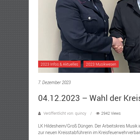
2023 Infos & Aktuelles
2023 Musikwesen
7. Dezember 2023
04.12.2023 – Wahl der Krei
Veröffentlicht von: quincy
2942 Views
LK Hildesheim/Groß Düngen. Der Arbeitskreis Musik 
zur neuen Kreisstabführerin im Kreisfeuerwehrverba