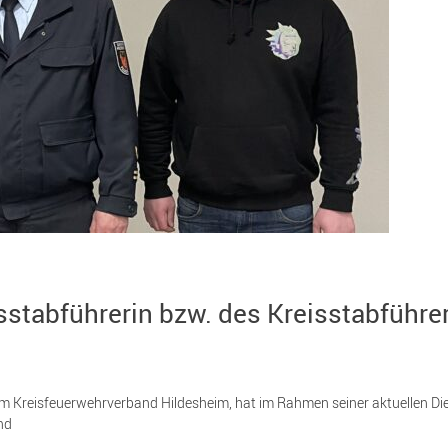
sstabführerin bzw. des Kreisstabführe
im Kreisfeuerwehrverband Hildesheim, hat im Rahmen seiner aktuellen D
nd